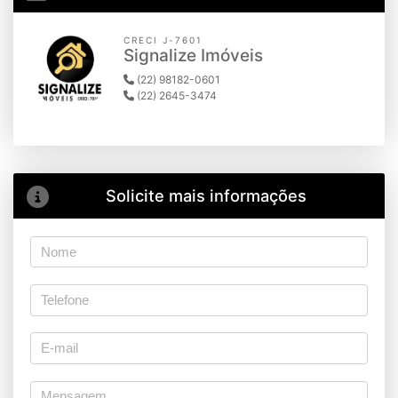
CRECI J-7601
Signalize Imóveis
(22) 98182-0601
(22) 2645-3474
Solicite mais informações