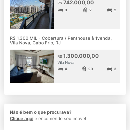
742.000,00
R$
3
2
2
R$ 1.300 MIL - Cobertura / Penthouse à 1venda,
Vila Nova, Cabo Frio, RJ
1.300.000,00
R$
Vila Nova
4
20
3
Não é bem o que procurava?
Clique aqui
e encomende seu imóvel