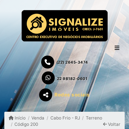
(22) 2645-3474
22 98182-0601
Redes sociais
Início
Venda
Cabo Frio - RJ
Terreno
Código 200
Voltar