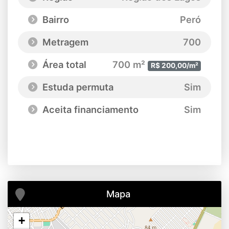
Bairro
Peró
Metragem
700
Área total
700 m²
R$ 200,00/m²
Estuda permuta
Sim
Aceita financiamento
Sim
Mapa
+