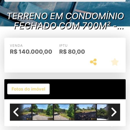
TERRENO EM CONDOMÍNIO
FECHADO COM 700M² -
CABO FRIO/RJ
VENDA
IPTU
R$
140.000,00
R$
80,00
Fotos do imóvel
Previous
Next