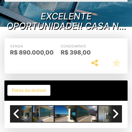
EXCELENTE
OPORTUNIDADE!! CASA NO
CONDOMÍNIO DOS
PÁSSAROS - CABO FRIO/RJ
VENDA
CONDOMÍNIO
R$
890.000,00
R$
398,00
Fotos do imóvel
Previous
Next