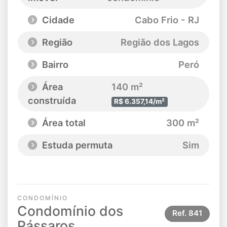
Cidade
Cabo Frio - RJ
Região
Região dos Lagos
Bairro
Peró
Área
140 m²
construída
R$ 6.357,14/m²
Área total
300 m²
Estuda permuta
Sim
CONDOMÍNIO
Condomínio dos
Ref.
841
Pássaros