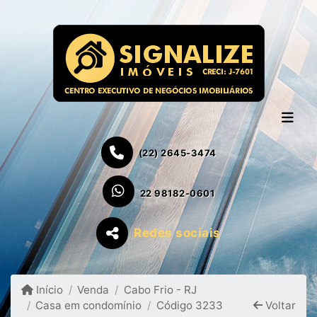
(22) 2645-3474
22 98182-0601
Redes sociais
Início
Venda
Cabo Frio - RJ
Casa em condomínio
Código 3233
Voltar