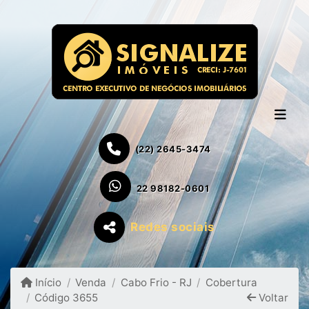
(22) 2645-3474
22 98182-0601
Redes sociais
Início
Venda
Cabo Frio - RJ
Cobertura
Código 3655
Voltar