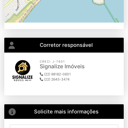
Corretor responsável
CRECI J-7601
Signalize Imóveis
(22) 98182-0601
(22) 2645-3474
Solicite mais informações