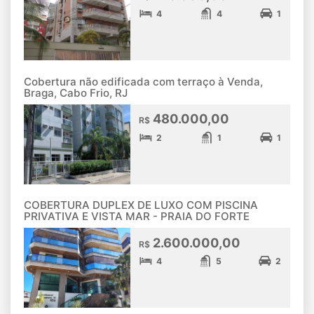
4
4
1
Cobertura não edificada com terraço à Venda,
Braga, Cabo Frio, RJ
480.000,00
R$
2
1
1
COBERTURA DUPLEX DE LUXO COM PISCINA
PRIVATIVA E VISTA MAR - PRAIA DO FORTE
2.600.000,00
R$
4
5
2