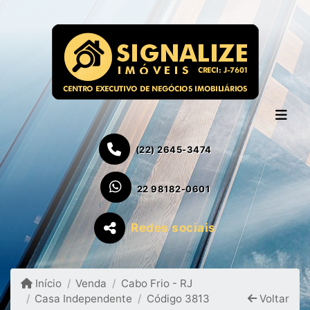
(22) 2645-3474
22 98182-0601
Redes sociais
Início
Venda
Cabo Frio - RJ
Casa Independente
Código 3813
Voltar