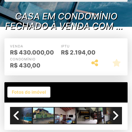
CASA EM CONDOMÍNIO
FECHADO À VENDA COM 04
UNIDADES – CABO FRIO/RJ
VENDA
IPTU
R$
430.000,00
R$
2.194,00
CONDOMÍNIO
R$
430,00
Fotos do imóvel
Previous
Next