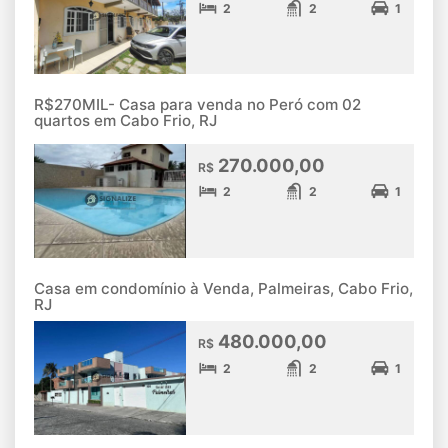
2
2
1
R$270MIL- Casa para venda no Peró com 02
quartos em Cabo Frio, RJ
270.000,00
R$
2
2
1
Casa em condomínio à Venda, Palmeiras, Cabo Frio,
RJ
480.000,00
R$
2
2
1