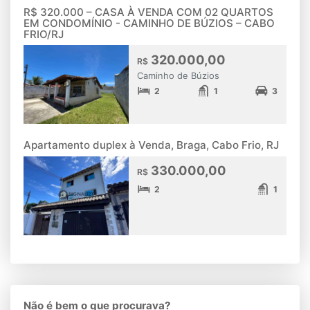
R$ 320.000 – CASA À VENDA COM 02 QUARTOS
EM CONDOMÍNIO - CAMINHO DE BÚZIOS – CABO
FRIO/RJ
320.000,00
R$
Caminho de Búzios
2
1
3
Apartamento duplex à Venda, Braga, Cabo Frio, RJ
330.000,00
R$
2
1
Não é bem o que procurava?