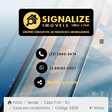
(22) 2645-3474
22 98182-0601
Redes sociais
Início
Venda
Cabo Frio - RJ
Casa em condomínio
Código 3828
Voltar