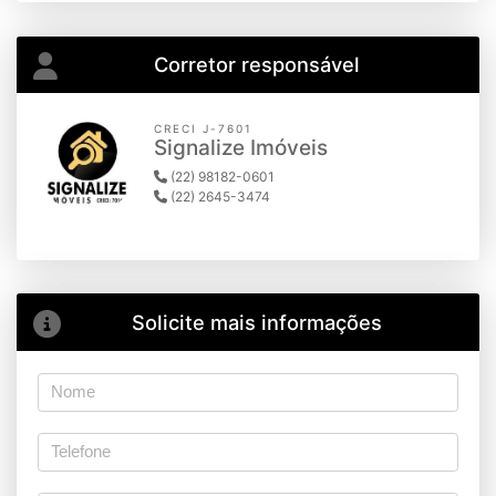
Corretor responsável
CRECI J-7601
Signalize Imóveis
(22) 98182-0601
(22) 2645-3474
Solicite mais informações