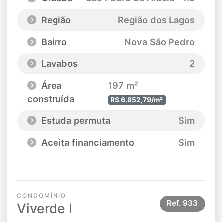
Região
Região dos Lagos
Bairro
Nova São Pedro
Lavabos
2
Área
197 m²
construída
R$ 6.852,79/m²
Estuda permuta
Sim
Aceita financiamento
Sim
CONDOMÍNIO
Ref.
933
Viverde I