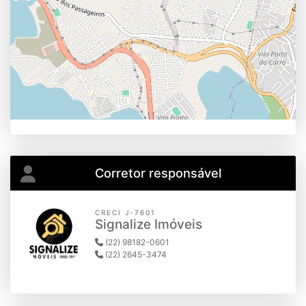
Corretor responsável
CRECI J-7601
Signalize Imóveis
(22) 98182-0601
(22) 2645-3474