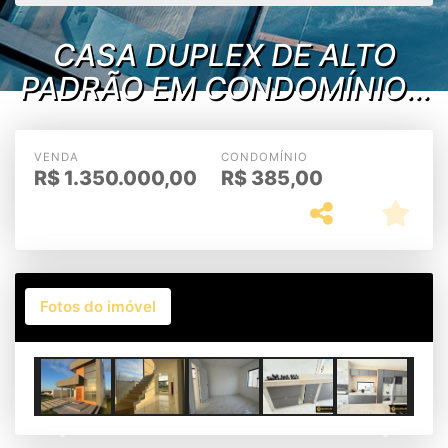
CASA DUPLEX DE ALTO
PADRÃO EM CONDOMÍNIO -
VIVERDE I - NOVA SÃO
PEDRO/RJ
VENDA
CONDOMÍNIO
R$
1.350.000,00
R$
385,00
Fotos do imóvel
Previous
Next