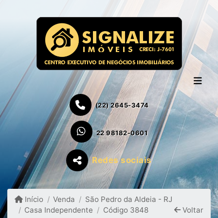
(22) 2645-3474
22 98182-0601
Redes sociais
Início
Venda
São Pedro da Aldeia - RJ
Casa Independente
Código 3848
Voltar